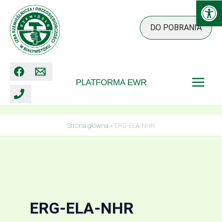
Ot
Przejdź
do
DO POBRANIA
treści
PLATFORMA EWR
Strona główna
»
ERG-ELA-NHR
ERG-ELA-NHR