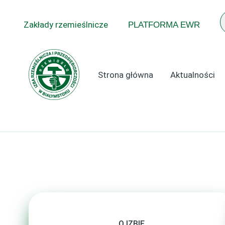
Przejdź
do
Zakłady rzemieślnicze
PLATFORMA EWR
treści
Strona główna
Aktualności
O IZBIE