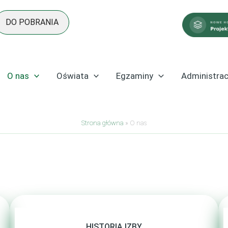
DO POBRANIA
O nas
Oświata
Egzaminy
Administrac
Strona główna
»
O nas
HISTORIA IZBY