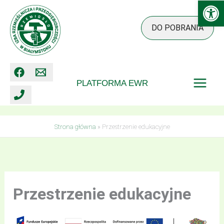
Ot
Przejdź
do
DO POBRANIA
treści
PLATFORMA EWR
Strona główna
»
Przestrzenie edukacyjne
Przestrzenie edukacyjne