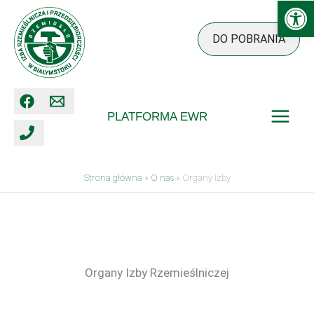
Ot
Przejdź
do
DO POBRANIA
treści
PLATFORMA EWR
Strona główna
»
O nas
»
Organy Izby
Organy Izby Rzemieślniczej