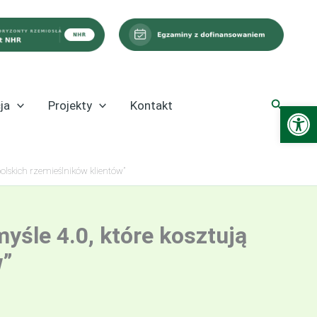
Szukaj
ja
Projekty
Kontakt
Ot
olskich rzemieślników klientów”
śle 4.0, które kosztują
w”