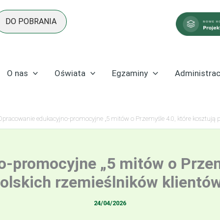
DO POBRANIA
O nas
Oświata
Egzaminy
Administrac
Opracowanie edukacyjno-promocyjne „5 mitów o Przemyśle 4.0, które kosztują p
-promocyjne „5 mitów o Przemy
olskich rzemieślników klientó
24/04/2026