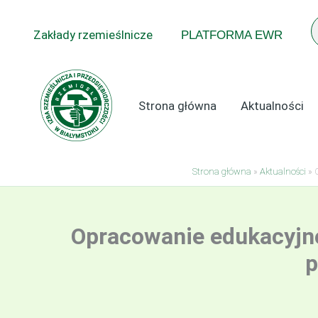
Przejdź
do
Zakłady rzemieślnicze
PLATFORMA EWR
treści
Strona główna
Aktualności
Strona główna
»
Aktualności
»
Opracowanie edukacyjno
p