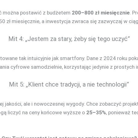
ć można postawić z budżetem
200–800 zł miesięcznie
. P
 zł miesięcznie, a inwestycja zwraca się zazwyczaj w ciągu
Mit 4: „Jestem za stary, żeby się tego uczyć”
owane tak intuicyjnie jak smartfony. Dane z 2024 roku pok
nia cyfrowe samodzielnie, korzystając jedynie z prostych i
Mit 5: „Klient chce tradycji, a nie technologii”
ej jakości, ale i nowoczesnej wygody. Chce zobaczyć proj
ą liczyć na ceny końcowe wyższe o
25–35%
, ponieważ te