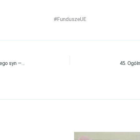
#FunduszeUE
Studium przypadku „Pan Marek robi okna od 1994 roku. Jego syn — od roku. Anatomia cyfrowej sukcesji w polskim warsztacie rzemieślniczym”
45. Ogól