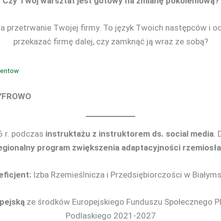
Czy Twój warsztat jest gotowy na zmianę pokoleniową?
 na przetrwanie Twojej firmy. To język Twoich następców i 
przekazać firmę dalej, czy zamknąć ją wraz ze sobą?
ientow
CYFROWO
 r. podczas
instruktażu z instruktorem ds. social media
.
onalny program zwiększenia adaptacyjności rzemiosła
ficjent:
Izba Rzemieślnicza i Przedsiębiorczości w Białym
pejską
ze środków Europejskiego Funduszu Społecznego Pl
Podlaskiego 2021-2027